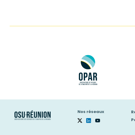
Nos réseaux
R
P