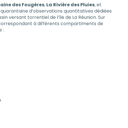
Plaine des Fougères
,
La
Rivière des Pluies
, et
ne quarantaine d’observations quantitatives dédiées
n versant torrentiel de l’île de La Réunion. Sur
s correspondant à différents compartiments de
 :
m
e