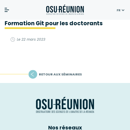
Skip
Accueil
>
La diffusion du savoir
>
Formation Git pour les
to
doctorants
content
Formation Git pour les doctorants
Le 22 mars 2023
RETOUR AUX SÉMINAIRES
Nos réseaux