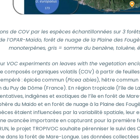
ons de COV par les espèces échantillonnées sur 3 forêts
 de l’OPAR-Maïdo, forêt de nuage de la Plaine des Foug
monoterpènes, gris = somme du benzène, toluène, é
our
VOC experiments on leaves with the vegetation encl
e composés organiques volatils (COV) à partir de feuille
 tempéré : épicéa commun (
Picea abies
), hêtre commun 
n du Puy de Dôme (France). En région tropicale (l’île de L
ntatives, indigènes et exotiques de l’île en forêt de Mar
hère du Maïdo et en forêt de nuage à la Plaine des Fougè
pèces étaient influencées par la variabilité spatiale, leu
e avancée importante en capturant pour la première fois
RUN, le projet TROPIVOC souhaite pérenniser le suivi des
dans la forêt de Mare-Longue. Les données collectées vi