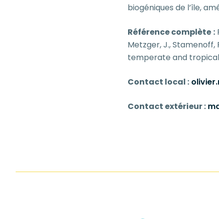
biogéniques de l’île, am
Référence complète
:
R
Metzger, J., Stamenoff,
temperate and tropical
Contact local :
olivie
Contact extérieur :
ma