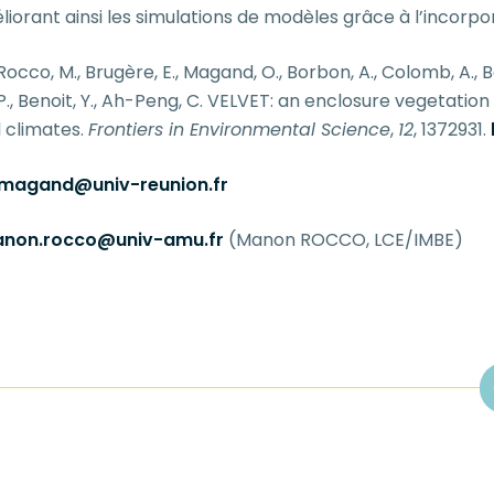
éliorant ainsi les simulations de modèles grâce à l’incorp
occo, M., Brugère, E., Magand, O., Borbon, A., Colomb, A., Bouvi
 P., Benoit, Y., Ah-Peng, C. VELVET: an enclosure vegetati
 climates.
Frontiers in Environmental Science
,
12
, 1372931.
r.magand@univ-reunion.fr
non.rocco@univ-amu.fr
(Manon ROCCO, LCE/IMBE)