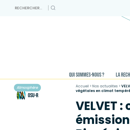
Skip
Rechercher :
to
content
QUI SOMMES-NOUS ?
LA REC
Accueil
>
Nos actualites
>
VELV
Atmosphère
végétales en climat tempéré 
OSU-R
VELVET :
émission