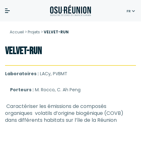
Skip
to
Accueil
>
Projets
>
VELVET-RUN
content
VELVET-RUN
Laboratoires :
LACy, PVBMT
Porteurs :
M. Rocco, C. Ah Peng
Caractériser les émissions de composés
organiques volatils d’origine biogénique (COVB)
dans différents habitats sur l’île de la Réunion